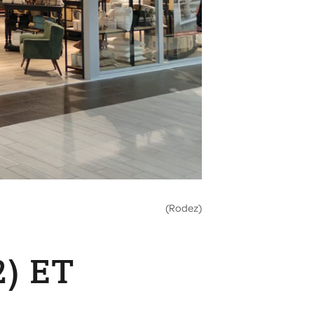
(Rodez)
) ET