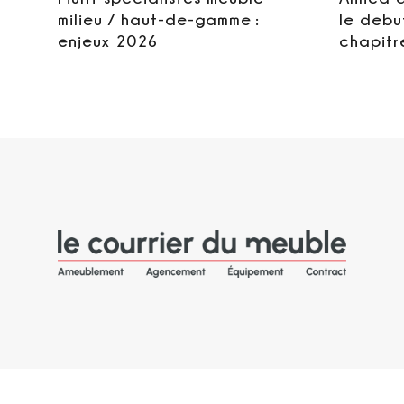
milieu / haut-de-gamme :
le debu
enjeux 2026
chapitr