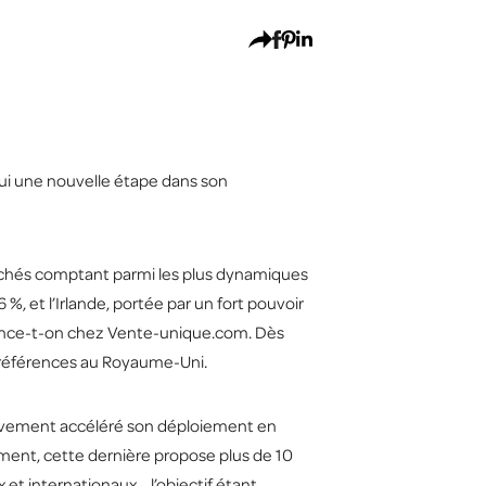
hui une nouvelle étape dans son
rchés comptant parmi les plus dynamiques
et l’Irlande, portée par un fort pouvoir
avance-t-on chez Vente-unique.com. Dès
0 références au Royaume-Uni.
tivement accéléré son déploiement en
ent, cette dernière propose plus de 10
 et internationaux… l’objectif étant