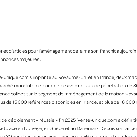
r et d’articles pour l’aménagement de la maison franchit aujourd’
annonces majeures :
nte-unique.com s’implante au Royaume-Uni et en Irlande, deux ma
rché mondial en e-commerce avec un taux de pénétration de 86 %, 
issance solides sur le segment de l’aménagement de la maison » 
lus de 15 000 références disponibles en Irlande, et plus de 18 00
de déploiement « réussie » fin 2025, Vente-unique.com a défini
ketplace en Norvège, en Suède et au Danemark. Depuis son lancem
de 30 vendeurs partenaires, avec un équilibre entre acteurs locaux