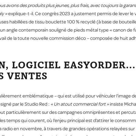
us avons des produits plus jeunes, plus frais, avec toujours la garant
aly »
explique-t-il. Ce congrès 2023 a justement permis de lever le 
s habillées de tissu bouclette 100 % recyclé (à base de bouteilles
et un angle contemporain souligné de pieds métal type « canon de f
ravail de la toute nouvelle commission déco – composée de huit adh
, LOGICIEL EASYORDER…
ES VENTES
ticulièrement emblématique – qui est utilisé pour véhiculer l’image
signé par le Studio Red :
« Un atout commercial fort »
insiste Mich
out particulièrement sur des campagnes omniprésentes et percuta
es temps qui courent, où l’enjeu principal est d’attirer le consom
la radio en novembre, à travers de grandes opérations relayées sur l