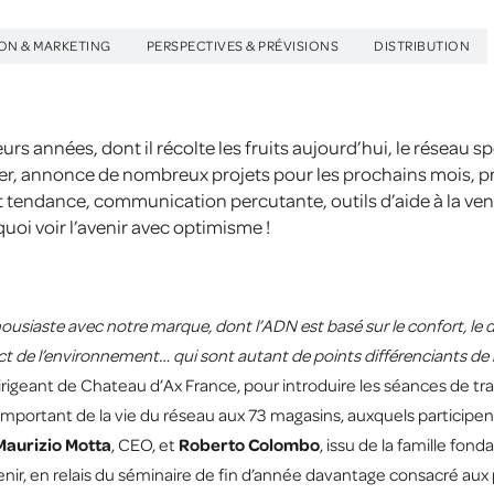
ON & MARKETING
PERSPECTIVES & PRÉVISIONS
DISTRIBUTION
eurs années, dont il récolte les fruits aujourd’hui, le réseau s
er, annonce de nombreux projets pour les prochains mois, pr
et tendance, communication percutante, outils d’aide à la v
uoi voir l’avenir avec optimisme !
siaste avec notre marque, dont l’ADN est basé sur le confort, le des
spect de l’environnement… qui sont autant de points différenciants de
irigeant de Chateau d’Ax France, pour introduire les séances de tra
 important de la vie du réseau aux 73 magasins, auxquels partici
Maurizio Motta
, CEO, et
Roberto Colombo
, issu de la famille fon
venir, en relais du séminaire de fin d’année davantage consacré aux