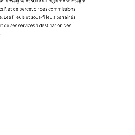
ar l’enseigne et suite au règlement intégral
ctif, et de percevoir des commissions
Les filleuls et sous-filleuls parrainés
 de ses services à destination des
.