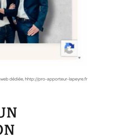
eb dédiée, hhtp://pro-apporteur-lapeyre.fr
UN
ON