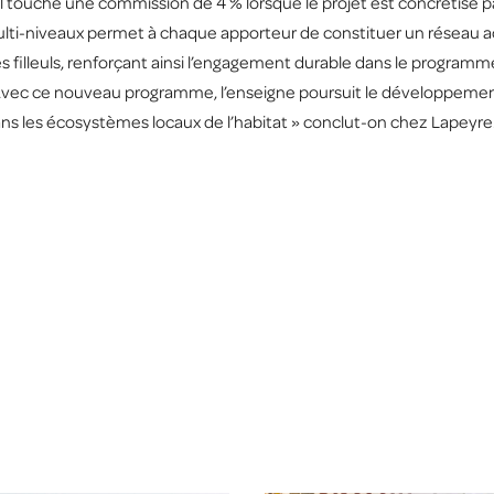
 Il touche une commission de 4 % lorsque le projet est concrétisé p
ulti-niveaux permet à chaque apporteur de constituer un réseau a
 filleuls, renforçant ainsi l’engagement durable dans le programme. 
Avec ce nouveau programme, l’enseigne poursuit le développement
ans les écosystèmes locaux de l’habitat » conclut-on chez Lapeyre