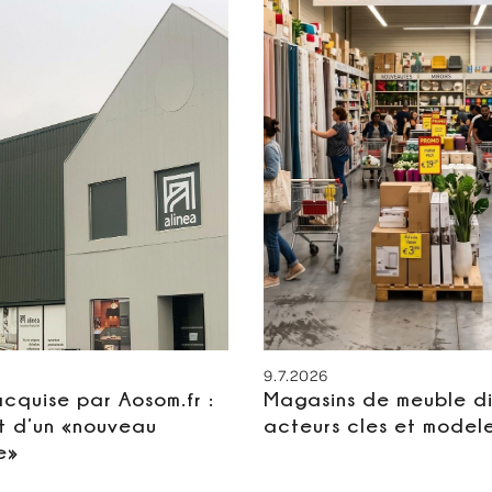
9.7.2026
acquise par Aosom.fr :
Magasins de meuble di
t d’un «nouveau
acteurs cles et model
e»