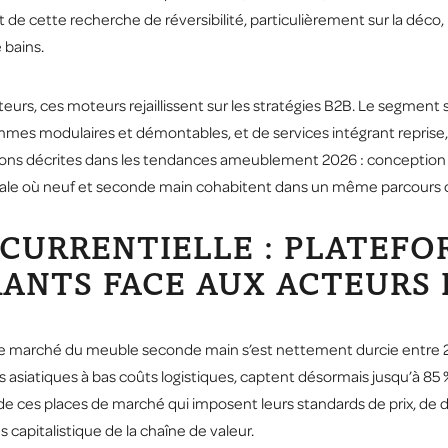
cette recherche de réversibilité, particulièrement sur la déco, le pe
 bains.
urs, ces moteurs rejaillissent sur les stratégies B2B. Le segment 
mmes modulaires et démontables, et de services intégrant repris
ions décrites dans
les tendances ameublement 2026
: conception
anale où neuf et seconde main cohabitent dans un même parcours c
NCURRENTIELLE : PLATEFO
ANTS FACE AUX ACTEURS 
sur le marché du meuble seconde main s’est nettement durcie entre
rs asiatiques à bas coûts logistiques, captent désormais jusqu’à 8
e ces places de marché qui imposent leurs standards de prix, de dél
us capitalistique de la chaîne de valeur.