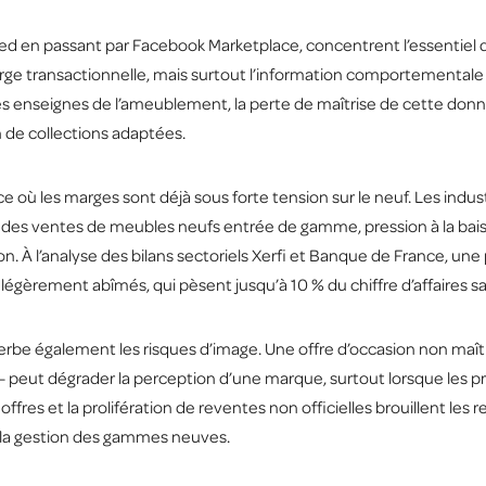
 en passant par Facebook Marketplace, concentrent l’essentiel des
ge transactionnelle, mais surtout l’information comportementale 
 les enseignes de l’ameublement, la perte de maîtrise de cette donné
 de collections adaptées.
 où les marges sont déjà sous forte tension sur le neuf. Les industr
e des ventes de meubles neufs entrée de gamme, pression à la baiss
ion. À l’analyse des bilans sectoriels Xerfi et Banque de France, une p
légèrement abîmés, qui pèsent jusqu’à 10 % du chiffre d’affaires san
e également les risques d’image. Une offre d’occasion non maîtr
 – peut dégrader la perception d’une marque, surtout lorsque les 
fres et la prolifération de reventes non officielles brouillent les r
t la gestion des gammes neuves.