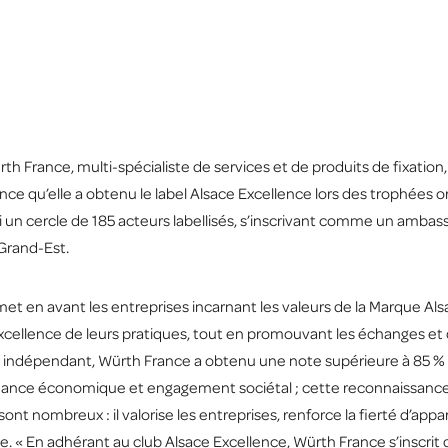
rth France, multi-spécialiste de services et de produits de fixatio
once qu’elle a obtenu le label Alsace Excellence lors des trophées 
si un cercle de 185 acteurs labellisés, s’inscrivant comme un amba
Grand-Est.
met en avant les entreprises incarnant les valeurs de la Marque Alsa
l’excellence de leurs pratiques, tout en promouvant les échanges 
 indépendant, Würth France a obtenu une note supérieure à 85 % s
ance économique et engagement sociétal ; cette reconnaissance, 
ont nombreux : il valorise les entreprises, renforce la fierté d’app
ce. « En adhérant au club Alsace Excellence, Würth France s’inscr