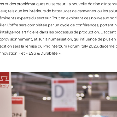
s et des problématiques du secteur. La nouvelle édition d’Interzu
, tels que les intérieurs de bateaux et de caravanes, ou les solut
d'éminents experts du secteur. Tout en explorant ces nouveaux horiz
lier. L’offre sera complétée par un cycle de conférences, portant n
 l'intelligence artificielle dans les processus de production. L'acce
approvisionnement, et sur la numérisation, qui influence de plus en p
dition sera la remise du Prix Interzum Forum Italy 2026, décerné pa
nnovation » et « ESG & Durabilité ».