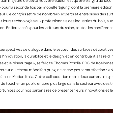
mation majeure de cette nouvelle édition est qu’elle élargira de faço
sé pour la seconde fois par möbelfertigung, dont la première édition
ul. Ce congrès attire de nombreux experts et entreprises des sur
t leurs technologies aux professionnels des industries du bois, au
ution. En libre accès pour les visiteurs du salon, toutes les confér
 perspectives de dialogue dans le secteur des surfaces décoratives
l'innovation, la durabilité et le design, et en contribuant à faire
les et le réseautage », se félicite Thomas Rosolia, PDG de Koelnmess
recteur du réseau möbelfertigung, ne cache pas sa satisfaction : «
ace in Motion Italia. Cette collaboration entre deux partenaires p
t de toucher un public encore plus large dans le secteur avec des 
ortunités pour nos partenaires de présenter leurs innovations et le