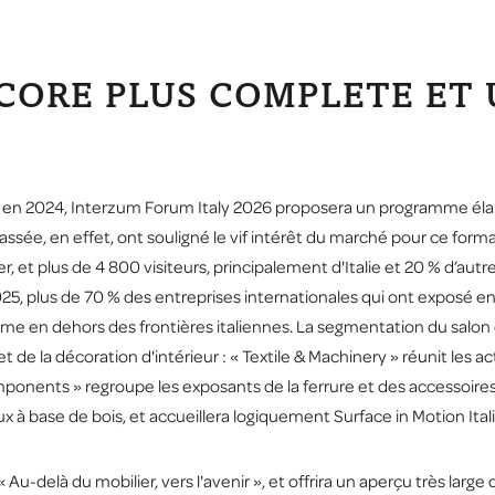
NCORE PLUS COMPLETE ET
ion en 2024, Interzum Forum Italy 2026 proposera un programme él
assée, en effet, ont souligné le vif intérêt du marché pour ce form
, et plus de 4 800 visiteurs, principalement d'Italie et 20 % d’autr
25, plus de 70 % des entreprises internationales qui ont exposé e
ême en dehors des frontières italiennes. La segmentation du salon
et de la décoration d'intérieur : « Textile & Machinery » réunit les 
mponents » regroupe les exposants de la ferrure et des accessoire
ux à base de bois, et accueillera logiquement Surface in Motion Itali
-delà du mobilier, vers l'avenir », et offrira un aperçu très large d