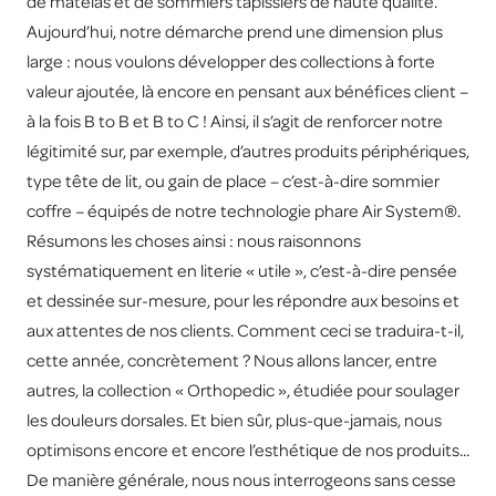
de matelas et de sommiers tapissiers de haute qualité.
Aujourd’hui, notre démarche prend une dimension plus
large : nous voulons développer des collections à forte
valeur ajoutée, là encore en pensant aux bénéfices client –
à la fois B to B et B to C ! Ainsi, il s’agit de renforcer notre
légitimité sur, par exemple, d’autres produits périphériques,
type tête de lit, ou gain de place – c’est-à-dire sommier
coffre – équipés de notre technologie phare Air System®.
Résumons les choses ainsi : nous raisonnons
systématiquement en literie « utile », c’est-à-dire pensée
et dessinée sur-mesure, pour les répondre aux besoins et
aux attentes de nos clients. Comment ceci se traduira-t-il,
cette année, concrètement ? Nous allons lancer, entre
autres, la collection « Orthopedic », étudiée pour soulager
les douleurs dorsales. Et bien sûr, plus-que-jamais, nous
optimisons encore et encore l’esthétique de nos produits...
De manière générale, nous nous interrogeons sans cesse