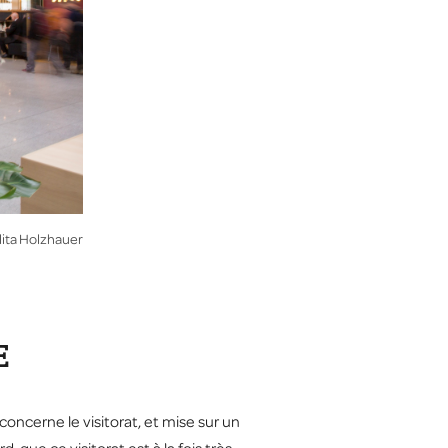
lita Holzhauer
E
concerne le visitorat, et mise sur un