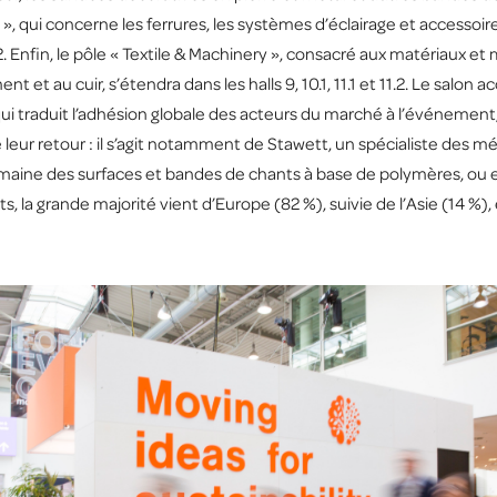
, qui concerne les ferrures, les systèmes d’éclairage et accessoir
10.2. Enfin, le pôle « Textile & Machinery », consacré aux matériaux
nt et au cuir, s’étendra dans les halls 9, 10.1, 11.1 et 11.2. Le salon 
 traduit l’adhésion globale des acteurs du marché à l’événement, 
eur retour : il s’agit notamment de Stawett, un spécialiste des méc
omaine des surfaces et bandes de chants à base de polymères, ou e
, la grande majorité vient d’Europe (82 %), suivie de l’Asie (14 %),