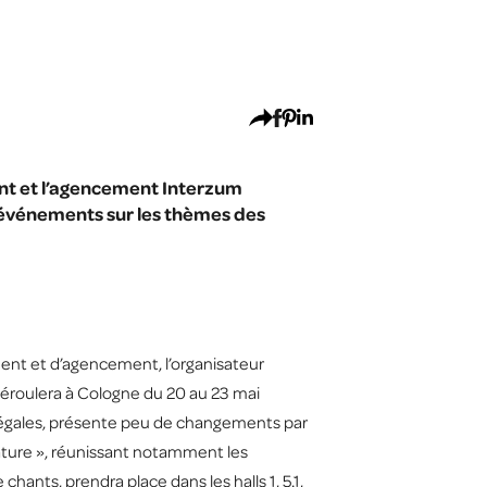
ent et l’agencement Interzum
’événements sur les thèmes des
nt et d’agencement, l’organisateur
 déroulera à Cologne du 20 au 23 mai
s égales, présente peu de changements par
 Nature », réunissant notamment les
hants, prendra place dans les halls 1, 5.1,