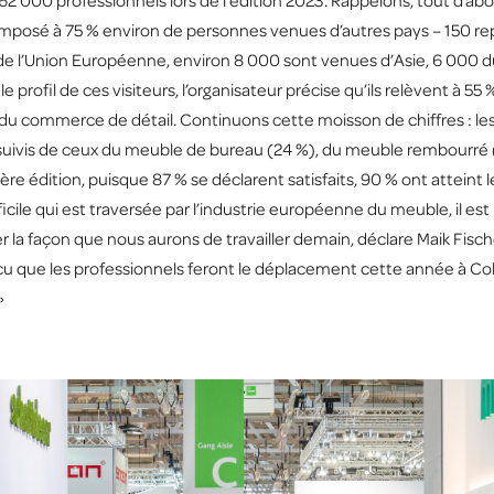
62 000 professionnels lors de l’édition 2023. Rappelons, tout d’abord,
omposé à 75 % environ de personnes venues d’autres pays – 150 rep
 de l’Union Européenne, environ 8 000 sont venues d’Asie, 6 000 d
profil de ces visiteurs, l’organisateur précise qu’ils relèvent à 55
8 % du commerce de détail. Continuons cette moisson de chiffres : les
 suivis de ceux du meuble de bureau (24 %), du meuble rembourré (22
rnière édition, puisque 87 % se déclarent satisfaits, 90 % ont attein
fficile qui est traversée par l’industrie européenne du meuble, il e
er la façon que nous aurons de travailler demain, déclare Maik Fische
cu que les professionnels feront le déplacement cette année à Co
»