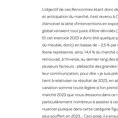
L’objectif de ces Rencontres étant donc d
et anticipation du marché, il est revenu à 
d’amorcer la série d’interventions en exposa
global venaient tout juste d’être dévoilés (
Et cet exercice 2023 a donc été quelque pe
du meuble, donc) en baisse de – 2,5 % par ra
literie représente, ainsi, 14,4 % du marché
retrouvait, à l’inverse, au dernier rang de
plusieurs facteurs : plébiscite des grande
leur communication, pour dire « je suis pré
tient à relativiser ce résultat de 2023, en 
variation somme toute légère si l’on prend 
marché 2023 que nous dressons dans ce mê
particulièrement nombreux à assister à ces R
nuancer puisque dans cette catégorie figure
plus souffert en 2023… Ceci posé, il a ensui