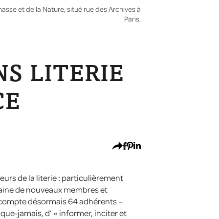
asse et de la Nature, situé rue des Archives à
Paris.
S LITERIE
CE
eurs de la literie : particulièrement
nzaine de nouveaux membres et
te compte désormais 64 adhérents –
ue-jamais, d’ « informer, inciter et