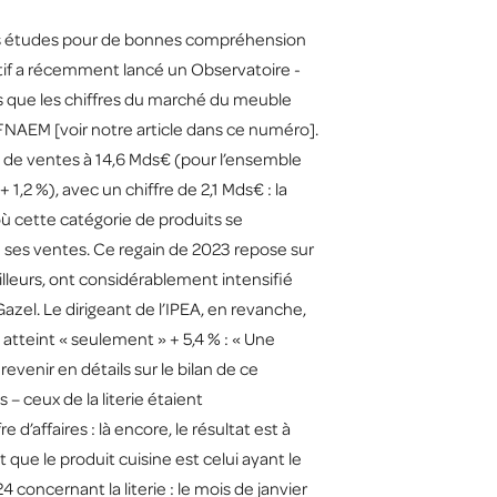
tres études pour de bonnes compréhension
ectif a récemment lancé un Observatoire -
lors que les chiffres du marché du meuble
la FNAEM [voir notre article dans ce numéro].
al de ventes à 14,6 Mds€ (pour l’ensemble
1,2 %), avec un chiffre de 2,1 Mds€ : la
où cette catégorie de produits se
de ses ventes. Ce regain de 2023 repose sur
illeurs, ont considérablement intensifié
azel. Le dirigeant de l’IPEA, en revanche,
i atteint « seulement » + 5,4 % : « Une
evenir en détails sur le bilan de ce
ceux de la literie étaient
d’affaires : là encore, le résultat est à
 que le produit cuisine est celui ayant le
 concernant la literie : le mois de janvier