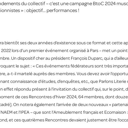
 fondements du collectif – c’est une campagne BtoC 2024 muscl
ionnistes » : objectif… performances !
tera bientôt ses deux années d’existence sous ce format et cette app
022 lors d’un premier événement organisé à Pars – met un point
tembre. Un dispositif cher au président François Duparc, qui a d’aille
voquant le sujet : « Ces événements fédérateurs sont très importan
ère, a-t-il martelé auprès des membres. Vous devez avoir l’opportu
enant connaissance d’études, d’enquêtes, etc., que Parlons Literie 
 effet répondu présent à l’invitation du collectif qui, sur le point
 moment de ces Rencontres d’hiver 2024, 64 membres, dont douze l
cadré]. On notera également l’arrivée de deux nouveaux « partenaire
 FNAEM et l’IPEA – que sont l’Ameublement français et Ecomaison :
d, et ces quatrièmes Rencontres devaient justement être l’occasi