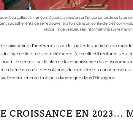
sident du collectif, François Duparc, a insisté sur l’importance de ce type 
nt aux adhérents de se retrouver à la fois dans un contexte très convivial,
recueillir de précieuses informations sur le marché
tte soixantaine d’adhérents issus de toutes les activités du monde de 
s du linge de lit et des compléments…), le collectif renforce ses act
et nourrir le secteur sur le plan de la connaissance du consommate
tre la literie au cœur des solutions de bien-être du consommateur 
ouvellement, encore trop peu dynamique dans l’Hexagone.
LE CROISSANCE EN 2023… 