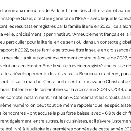
e fournir aux membres de Parlons Literie des chiffres-clés et au
Christophe Gazel, directeur général de l’IPEA – avec lequel le coll
nt les résultats enregistrés par la famille literie en 2023 ; cela a
la veille, précisément !) par l’Institut, l’Ameublement français et 
u particulier pour la literie, en ce sens où, dans un contexte glob
pport à 2022, cette famille se trouve être la seule en croissance (+ 
 du meuble. La situation est exactement contraire à celle de 2022, 
s évolutions, en étant même la seule à avoir enregistré une baisse 
s tailles, développements des réseaux… « Beaucoup d’acteurs, par a
sent ! » sur le marché. Ceci a porté ses fruits » avance Christophe G
attirant l’attention de l’assemblée sur la croissance 2023 vs 2019, qu
en compte, notamment, l’inflation ». Concernant les circuits, sans r
me numéro, on peut tout de même rappeler que les spécialistes – 
encontres – ont accusé la plus forte baisse, avec – 6,9 % de chiffre 
nt également, entre autres, les cuisinistes, et il s’avère justement
te été livré à l’auditoire les premières données de cette année 2024