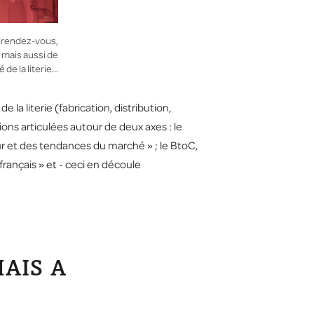
de rendez-vous,
 mais aussi de
 de la literie…
la literie (fabrication, distribution,
ions articulées autour de deux axes : le
ur et des tendances du marché » ; le BtoC,
français » et - ceci en découle
MAIS A